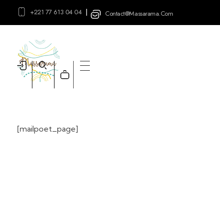
|
+221 77 613 04 04
Contact@massarama.com
Massarama
Boutique
[mailpoet_page]